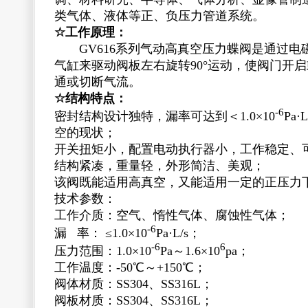
类气体、液体等正、负压力管道系统。
☆
工作原理：
GV616系列气动高真空压力蝶阀是通过电
气缸来驱动阀板左右旋转90°运动，使阀门开
通或切断气流。
☆
结构特点：
-6
密封结构设计独特，漏率可达到＜1.0×10
Pa
空的现状；
开关扭矩小，配置电动执行器小，工作稳定、
结构紧凑，重量轻，外形简洁、美观；
该阀既能适用高真空，又能适用一定的正压力
技术参数：
工作介质：空气、惰性气体、腐蚀性气体；
-6
漏 率： ≤1.0×10
Pa·L/s；
-6
6
压力范围：1.0×10
Pa～1.6×10
pa；
工作温度：-50℃～+150℃；
阀体材质：SS304、SS316L；
阀板材质：SS304、SS316L；